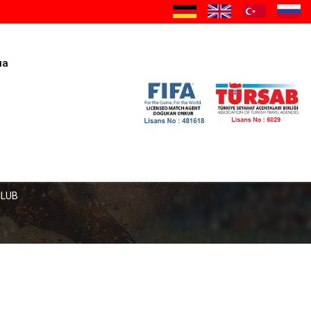
иа
CLUB