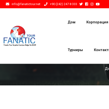
info@fanatictour.net
+90 (242) 247 8 333
Дом
Корпорация
Турниры
Контак
Д