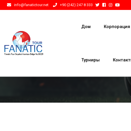
info@fanatictour.net
+90 (242) 247 8 333
Дом
Корпорация
Турниры
Контак