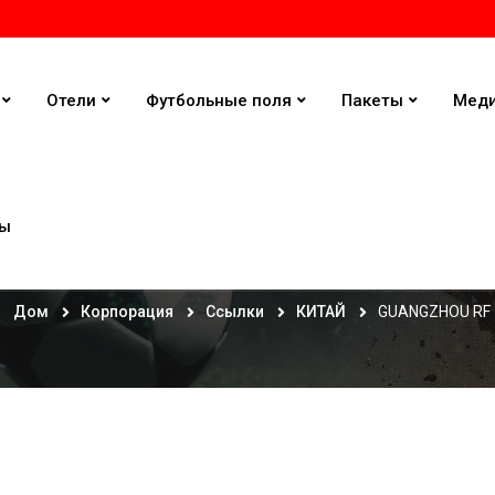
Отели
Футбольные поля
Пакеты
Мед
ты
GUANGZHOU RF
Дом
Корпорация
Ссылки
КИТАЙ
GUANGZHOU RF