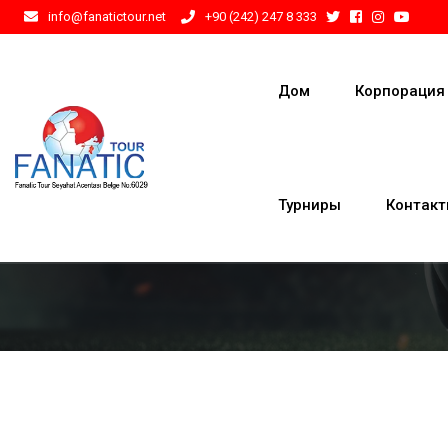
info@fanatictour.net
+90 (242) 247 8 333
Дом
Корпорация
Турниры
Контак