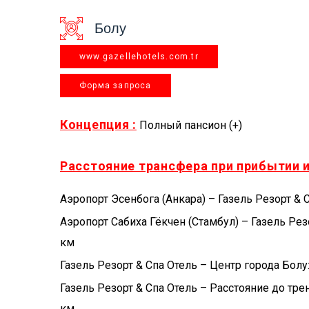
Болу
www.gazellehotels.com.tr
Форма запроса
Концепция :
Полный пансион (+)
Расстояние трансфера при прибытии 
Аэропорт Эсенбога (Анкара) – Газель Резорт & 
Аэропорт Сабиха Гёкчен (Стамбул) – Газель Резо
км
Газель Резорт & Спa Отель – Центр города Болу
Газель Резорт & Спa Отель – Расстояние до тре
км