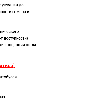
т улучшен до
пности номера в
хнического
от доступности)
и концепции отеля,
яться)
автобусом
рач