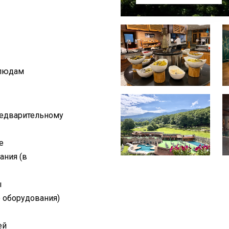
блюдам
предварительному
е
ания (в
ы
о оборудования)
ей