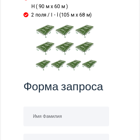
H ( 90 м x 60 м )
2 поля / I - İ (105 м x 68 м)
Форма запроса