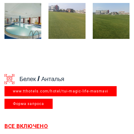
Белек / Анталья
www.tthotels.com/hotel/tui-magic-life-masmavi
Форма запроса
ВСЕ ВКЛЮЧЕНО