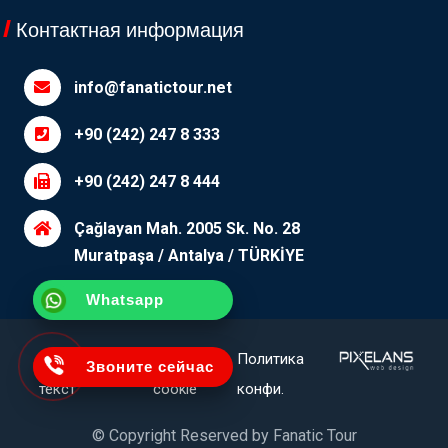
Контактная информация
info@fanatictour.net
+90 (242) 247 8 333
+90 (242) 247 8 444
Çağlayan Mah. 2005 Sk. No. 28
Muratpaşa / Antalya / TÜRKİYE
Whatsapp
Уточняющий
П.И.Ф.
Политика
Звоните сейчас
текст
cookie
конфи.
© Copyright Reserved by
Fanatic Tour