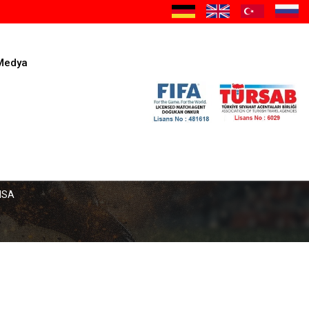
Medya
NSA