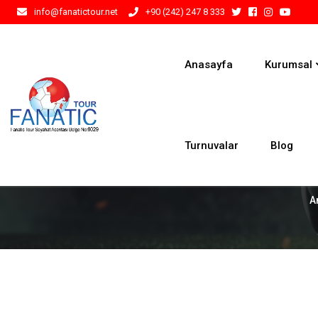
info@fanatictour.net
+90 (242) 247 8 333
Anasayfa
Kurumsal
Turnuvalar
Blog
A