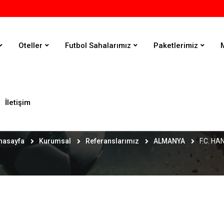
Oteller
Futbol Sahalarımız
Paketlerimiz
İletişim
F.C. HANSA
nasayfa
Kurumsal
Referanslarımız
ALMANYA
F.C. HA