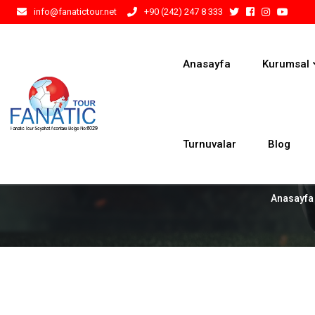
info@fanatictour.net
+90 (242) 247 8 333
Anasayfa
Kurumsal
Turnuvalar
Blog
Anasayfa