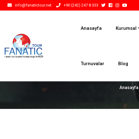
info@fanatictour.net
+90 (242) 247 8 333
Anasayfa
Kurumsal
Turnuvalar
Blog
Anasayfa