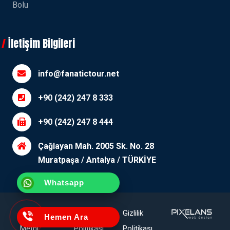
Bolu
İletişim Bilgileri
info@fanatictour.net
+90 (242) 247 8 333
+90 (242) 247 8 444
Çağlayan Mah. 2005 Sk. No. 28
Muratpaşa / Antalya / TÜRKİYE
Whatsapp
Aydınlatma
Çerez
Gizlilik
Hemen Ara
Metni
Politikası
Politikası