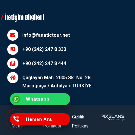
İletişim Bilgileri
info@fanatictour.net
+90 (242) 247 8 333
+90 (242) 247 8 444
Çağlayan Mah. 2005 Sk. No. 28
Muratpaşa / Antalya / TÜRKİYE
Whatsapp
Aydınlatma
Çerez
Gizlilik
Hemen Ara
Metni
Politikası
Politikası