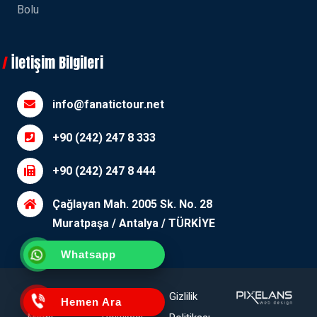
Bolu
İletişim Bilgileri
info@fanatictour.net
+90 (242) 247 8 333
+90 (242) 247 8 444
Çağlayan Mah. 2005 Sk. No. 28
Muratpaşa / Antalya / TÜRKİYE
Whatsapp
Aydınlatma
Çerez
Gizlilik
Hemen Ara