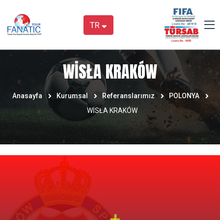
TR
WİSŁA KRAKÓW
Anasayfa
Kurumsal
Referanslarımız
POLONYA
WİSŁA KRAKÓW