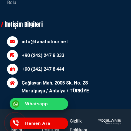
Bolu
İletişim Bilgileri
info@fanatictour.net
+90 (242) 247 8 333
+90 (242) 247 8 444
Çağlayan Mah. 2005 Sk. No. 28
Muratpaşa / Antalya / TÜRKİYE
Whatsapp
Aydınlatma
Çerez
Gizlilik
Hemen Ara
Metni
Politikası
Politikası