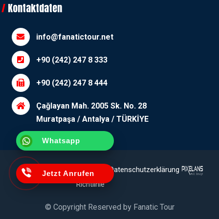
Kontaktdaten
info@fanatictour.net
+90 (242) 247 8 333
+90 (242) 247 8 444
Çağlayan Mah. 2005 Sk. No. 28
Muratpaşa / Antalya / TÜRKİYE
Whatsapp
Erläuterungstext
Cookie-
Datenschutzerklärung
Jetzt Anrufen
Richtlinie
© Copyright Reserved by
Fanatic Tour