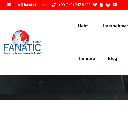
info@fanatictour.net
+90 (242) 247 8 333
Heim
Unternehme
Turniere
Blog