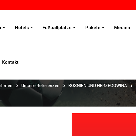
n
Hotels
Fußballplätze
Pakete
Medien
Kontakt
FK VALEZ MOSTAR
nehmen
Unsere Referenzen
BOSNIEN UND HERZEGOWINA