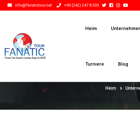
info@fanatictour.net
+90 (242) 247 8 333
Heim
Unternehme
Turniere
Blog
Heim
Unter