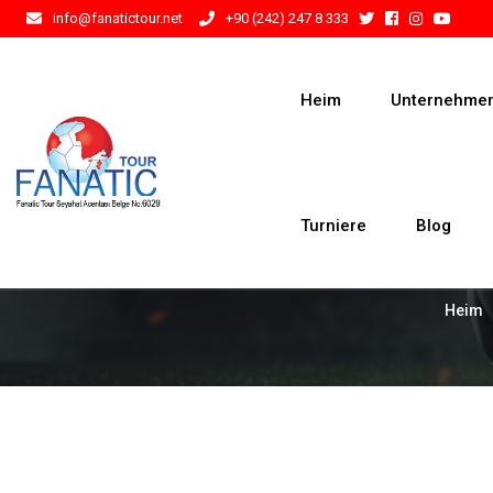
info@fanatictour.net
+90 (242) 247 8 333
Heim
Unternehme
Turniere
Blog
Heim