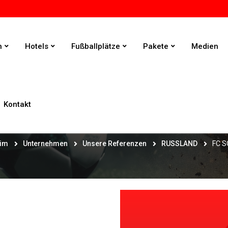
n
Hotels
Fußballplätze
Pakete
Medien
Kontakt
FC SOCHI
im
Unternehmen
Unsere Referenzen
RUSSLAND
FC S