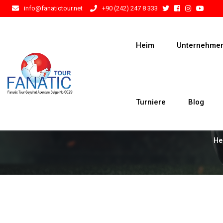
info@fanatictour.net
+90 (242) 247 8 333
Heim
Unternehme
Turniere
Blog
He