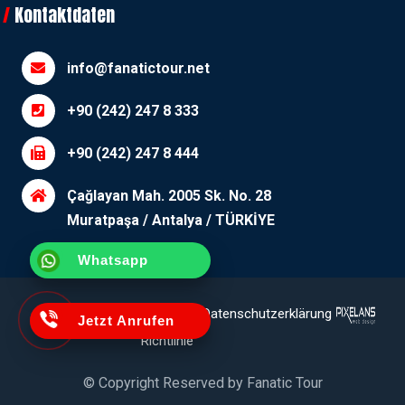
Kontaktdaten
info@fanatictour.net
+90 (242) 247 8 333
+90 (242) 247 8 444
Çağlayan Mah. 2005 Sk. No. 28
Muratpaşa / Antalya / TÜRKİYE
Whatsapp
Erläuterungstext
Cookie-
Datenschutzerklärung
Jetzt Anrufen
Richtlinie
© Copyright Reserved by
Fanatic Tour