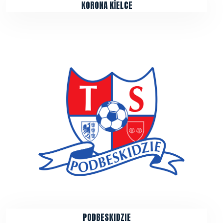
KORONA KİELCE
PODBESKIDZIE